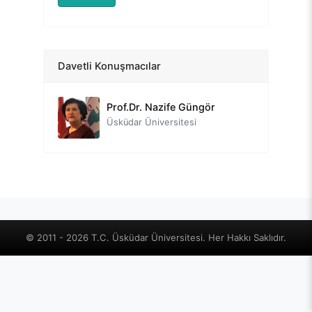
Prof. Dr. Nevzat Tarhan
Davetli Konuşmacılar
Üsküdar Üniversitesi
Prof.Dr. Nazife Güngör
Üsküdar Üniversitesi
Prof.Dr. Deniz Ülke Arıboğan
Üsküdar Üniversitesi
Prof.Dr. Ebulfez Süleymanlı
Üsküdar Üniversitesi
Doç.Dr. Cem Tutar
© 2011 - 2026 T.C. Üsküdar Üniversitesi. Her Hakkı Saklıdır.
Üsküdar Üniversitesi
Prof.Dr. Gali Galiev
Ufa Devlet Teknoloji Devlet Üniversitesi
Dr. Tansel Tercan